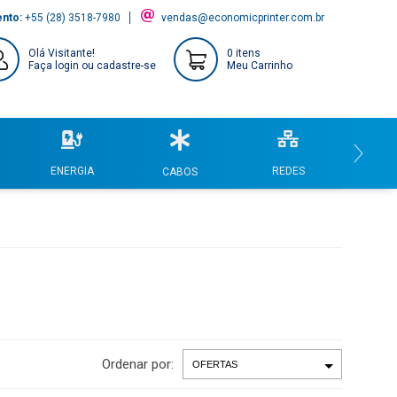
ento:
+55 (28) 3518-7980
vendas@economicprinter.com.br
Olá Visitante!
0 itens
Faça login ou cadastre-se
Meu Carrinho
REDES
COMPU
ENERGIA
CABOS
Ordenar por: