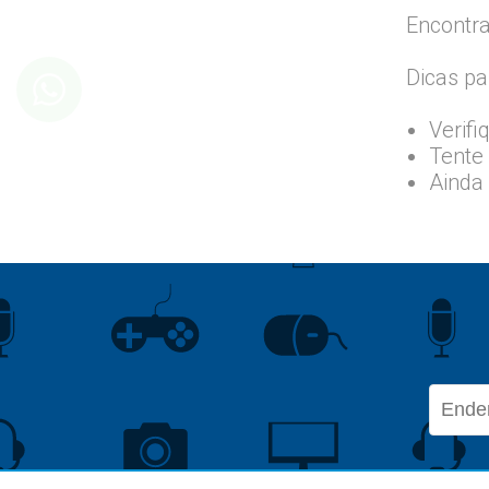
Encontra
Dicas pa
Verifi
Tente 
Ainda