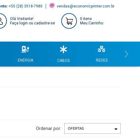
ento:
+55 (28) 3518-7980
vendas@economicprinter.com.br
Olá Visitante!
0 itens
Faça login ou cadastre-se
Meu Carrinho
REDES
COMPU
ENERGIA
CABOS
Ordenar por: