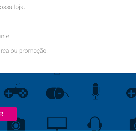
ssa loja.
ente.
arca ou promoção.
R