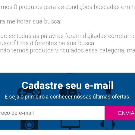
mos 0 produtos para as condições buscadas em no
ra melhorar sua busca:
que se todas as palavras foram digitadas corretam
usar filtros diferentes na sua busca
 não temos produtos vinculados essa categoria, m
Cadastre seu e-mail
E seja o primeiro a conhecer nossas últimas ofertas.
ENVIA